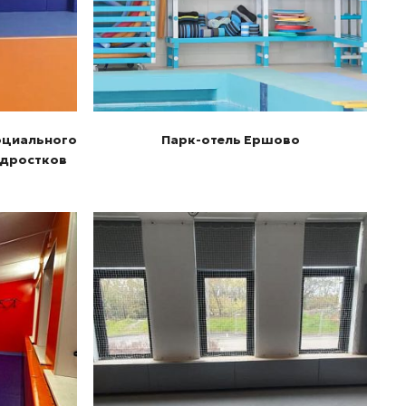
оциального
Парк-отель Ершово
одростков
Подробнее