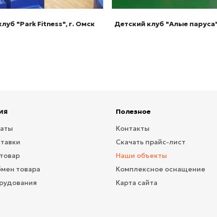
луб "Park Fitness", г. Омск
Детский клуб "Алые паруса"
ия
Полезное
латы
Контакты
ставки
Скачать прайс-лист
 товар
Наши объекты
бмен товара
Комплексное оснащение
рудования
Карта сайта